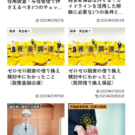
信用調査・与信管理で押
イドラインを活用した解
さえるべき3つのチェック
除に必要な3つの条件と交
ポイント
渉術
2026年01月27日
2025年10月13日
融資・資金繰り
融資・資金繰り
ゼロゼロ融資の借り換え
ゼロゼロ融資の借り換え
検討中にわかったこと
検討中にわかったこと
（政策金融公庫）
（民間借り換え保証）
2023年07月16日
2023年07月19日
2023年08月05日
建設業に関係する税務
不動産賃貸業・投資の税務