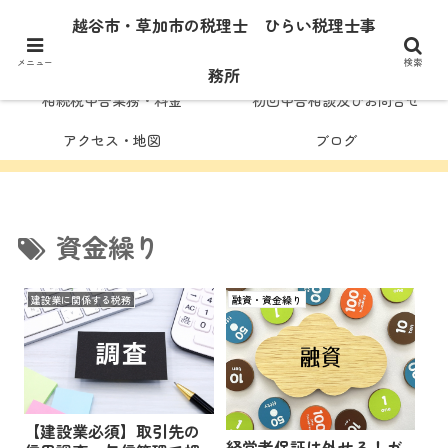
ひらい
税理士事務所
ホーム
代表者紹介
越谷市・草加市の税理士 ひらい税理士事
顧問業務・料金
税務調査対応
メニュー
検索
務所
相続税申告業務・料金
初回申告相談及びお問合せ
アクセス・地図
ブログ
資金繰り
建設業に関係する税務
融資・資金繰り
【建設業必須】取引先の
経営者保証は外せる！ガ