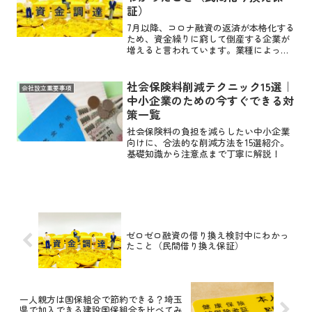
証）
7月以降、コロナ融資の返済が本格化する
ため、資金繰りに窮して倒産する企業が
増えると言われています。業種によって
はまだコロナの影響を色濃く受け、需要
が回復しておらず、更に原材料高等、賃
金上昇、コロナ関連の補助金も無くなっ
社会保険料削減テクニック15選｜
会社設立重要事項
ている中でコロナ融資返...
中小企業のための今すぐできる対
策一覧
社会保険料の負担を減らしたい中小企業
向けに、合法的な削減方法を15選紹介。
基礎知識から注意点まで丁寧に解説！
ゼロゼロ融資の借り換え検討中にわかっ
たこと（民間借り換え保証）
一人親方は国保組合で節約できる？埼玉
県で加入できる建設国保組合を比べてみ