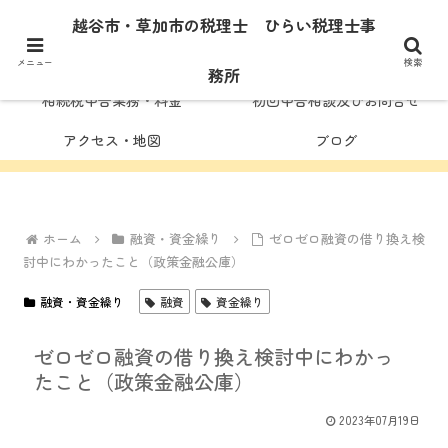
ひらい
税理士事務所
ホーム
代表者紹介
越谷市・草加市の税理士 ひらい税理士事
顧問業務・料金
税務調査対応
メニュー
検索
務所
相続税申告業務・料金
初回申告相談及びお問合せ
アクセス・地図
ブログ
ホーム
融資・資金繰り
ゼロゼロ融資の借り換え検
討中にわかったこと（政策金融公庫）
融資・資金繰り
融資
資金繰り
ゼロゼロ融資の借り換え検討中にわかっ
たこと（政策金融公庫）
2023年07月19日