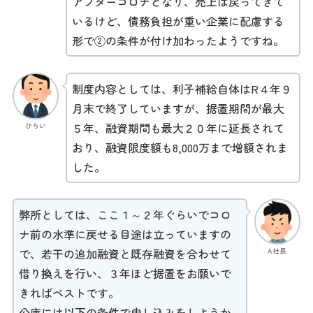
アフターコロナとなり、売上は戻ってきて
いるけど、債務負担が重い企業に配慮する
形で②の条件が付け加わったようですね。
制度内容としては、利子補給自体はR４年９
月末で終了していますが、据置期間が最大
５年、融資期間も最大２０年に延長されて
ひらい
おり、融資限度額も8,000万まで増額されま
した。
弊所としては、ここ１～２年ぐらいでコロ
ナ前の水準に戻せる目途は立っていますの
A社長
で、若干の追加融資と既存融資を合わせて
借り換えを行い、３年ほど据置をお願いで
きればベストです。
公庫には以下の条件で申し込みをしようか