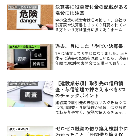
決算書に役員貸付金の記載がある
建設業に関係する税務
場合には注意
中小企業の経営者は日々忙しく、自社の
試算表や決算書をじっくり確認されてい
る方という方は意外に多くありません。
そのため、知らぬ間に役員貸付金という
科目が決算書に登場し、この科目の金額
がどんどん大きくなっている会社を目に
過去、目にした「やばい決算書」
法人成り・会社設立・新設法人
します。この「役員貸付金...
1月に独立して８年目になりました。正月
休みに過去の記録を見直しいたら、過去7
年間で302件のお問合せを頂いており、相
談会や金融機関からの質問なども含める
と400件超となり、稼働日から考えてみ
ると１週間に1.5人ペースで新たな方のご
相談に対応...
【建設業必須】取引先の信用調
建設業に関係する税務
査・与信管理で押さえるべき3つ
のチェックポイント
建設業で取引先の未回収リスクを防ぐに
は信用調査・与信管理が必須。会話形式
でわかりやすく、実務で使えるチェック
ポイント3つを解説します。
ゼロゼロ融資の借り換え検討中に
融資・資金繰り
わかったこと（民間借り換え保