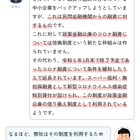
中小企業をバックアップしようとしていま
ひらい
すが、
これは民間金融機関からの融資に対
するもの
です。
これに対して
政策金融公庫のコロナ融資に
ついては
借換制度という新たな枠組みは作
られていません。
その代わり、
令和５年3月末で終了予定であ
ったコロナ融資について条件を緩和したう
えで延長されています。スーパー低利・無
担保融資として新型コロナウイルス感染症
特別貸付が設けられ、この制度が政策金融
公庫の借り換え制度として利用されている
ようです。
なるほど、弊社はその制度を利用するため