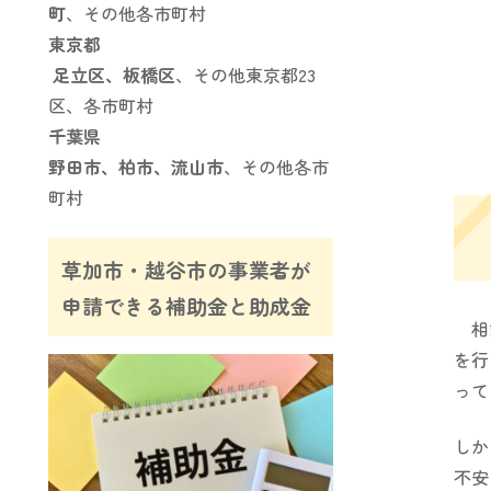
町
、その他各市町村
東京都
足立区、板橋区
、その他東京都23
区、各市町村
千葉県
野田市、柏市、流山市
、その他各市
町村
草加市・越谷市の事業者が
申請できる補助金と助成金
相談
を行
って
しか
不安