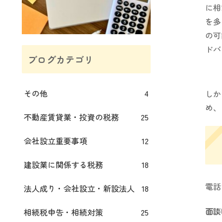
に相
を多
の可
ドバ
ブログカテゴリ
その他
4
しか
め、
不動産賃貸業・投資の税務
25
会社設立重要事項
12
建設業に関係する税務
18
電話
法人成り・会社設立・新設法人
18
面談
相続税申告・相続対策
25