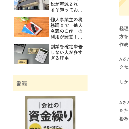
税が軽減され
る？知っておき
たい減免制度
個人事業主の税
務調査で「他人
経理
名義の口座」の
方を
利用が発覚！重
加算税になる境
作成
副業を確定申告
界線とは？
しない人が多す
ぎる理由
Aさ
クセ
しか
書籍
Aさ
たた
務あ