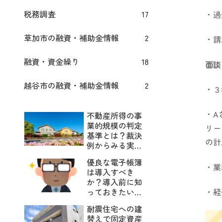
税務調査
17
・過
草加市の融資・補助金情報
2
・請
融資・資金繰り
18
面談
越谷市の融資・補助金情報
2
・３
・A
不動産所得の事
業的規模の判定
リー
基準とは？裁決
の計
例からみる実質
基準
優良な電子帳簿
・業
は導入すべき
か？導入前に知
・経
っておきたいデ
メリットとは？
耐震住宅への建
替えで固定資産