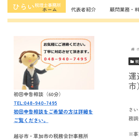
ひらい
税理士事務所
ホーム
代表者紹介
顧問業務・
税
運
市
初回申告相談（60分）
TEL:048-940-7495
さい
初回申告相談をご希望の方は詳細を
務調
ご覧ください。
※事
越谷市・草加市の税務会計事務所